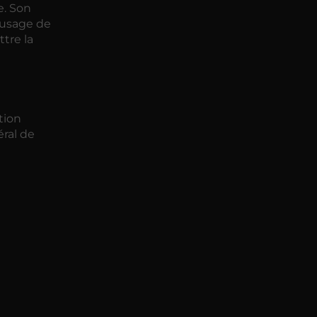
e. Son
n usage de
tre la
tion
éral de