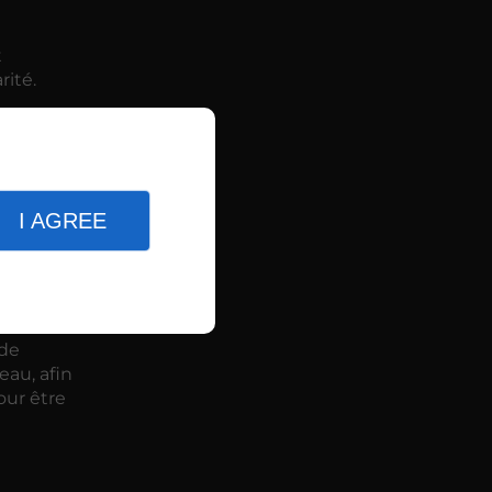
t
rité.
inimal de
ur
I AGREE
l en
 de
eau, afin
our être