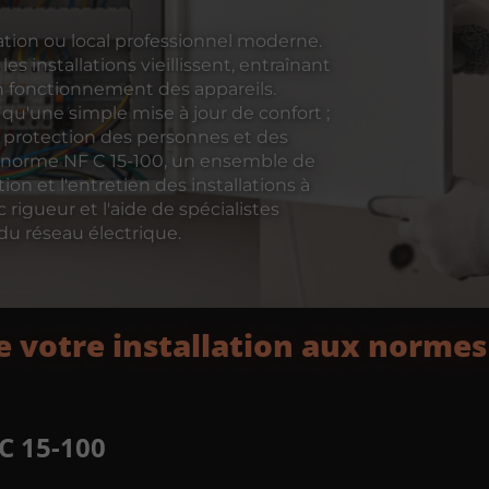
tation ou local professionnel moderne.
 installations vieillissent, entraînant
on fonctionnement des appareils.
qu'une simple mise à jour de confort ;
a protection des personnes et des
la norme NF C 15-100, un ensemble de
tion et l'entretien des installations à
rigueur et l'aide de spécialistes
du réseau électrique.
e votre installation aux normes
C 15-100