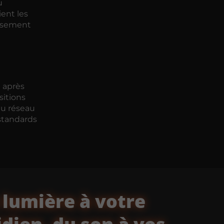
u
ient les
issement
é après
sitions
du réseau
s standards
 lumière à votre