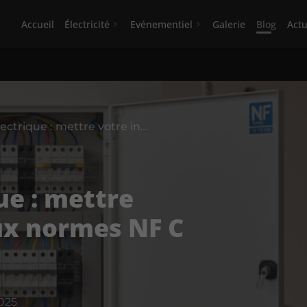
Accueil
Électricité
Evénementiel
Galerie
Blog
Actu
Rénovation électrique : mettre votre installation aux normes NF C 15-100
ue : mettre
aux normes NF C
025