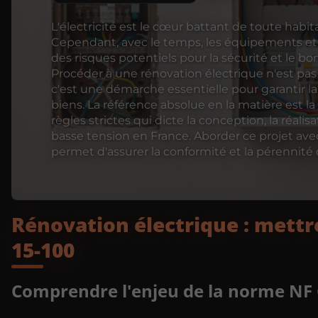
L'électricité est le cœur battant de toute habi
Cependant, avec le temps, les équipements et les
des risques potentiels pour la sécurité et le b
Procéder à une rénovation électrique n'est pas 
c'est une démarche essentielle pour garantir l
biens. La référence absolue en la matière est 
règles strictes qui dicte la conception, la réalisa
basse tension en France. Aborder ce projet avec 
permet d'assurer la conformité et la pérennité 
Rénovation électrique : mettr
15-100
Comprendre l'enjeu de la norme NF 