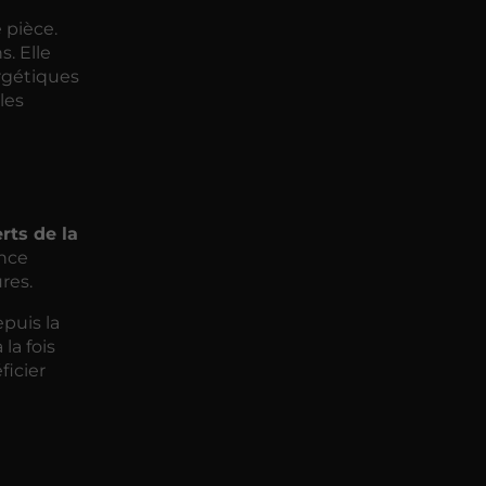
 pièce.
. Elle
rgétiques
les
rts de la
nce
res.
puis la
la fois
ficier