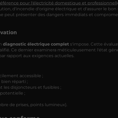
référence pour l'électricité domestique et professionnell
cution, d'incendie d'origine électrique et d'assurer le bo
orme peut présenter des dangers immédiats et compromet
ovation
un
diagnostic électrique
complet
s'impose. Cette évalua
ualifié. Ce dernier examinera méticuleusement l'état gén
 par rapport aux exigences actuelles.
cilement accessible ;
 bien réparti ;
les disjoncteurs et fusibles ;
ipotentielle ;
bre de prises, points lumineux).