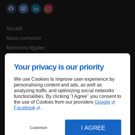
Accueil
Nous contacter
Mentions légales
Plan du site
Your privacy is our priority
We use Cookies to improve user experience by
Haut de page
personalising content and ads, as well as
analyzing traffic and optimizing social networks
functionalities. By clicking "I Agree" you consent to
the use of Cookies from our providers
Google
Facebook
.
I AGREE
Customize